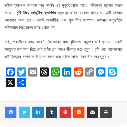
সঠিক ক্যাপশন ব্যবহার করে আপনি এই মুহূর্তগুলোকে আরও গভীরভাবে প্রকাশ করতে
পারেন।
বৃষ্টি নিয়ে রোমান্টিক ক্যাপশন
শুধুমাত্র ছবির আবেদন বাড়ায় না, এটি আপনার
আবেগকে ভাষা দেয়। একটি আকর্ষণীয় এবং সৃজনশীল ক্যাপশন আপনার অনুভূতিকে
সঠিকভাবে প্রিয়জনের কাছে পৌঁছে দেয়।
তাই, পরবর্তীবার যখন আপনি প্রিয়জনের সঙ্গে বৃষ্টিভেজা মুহূর্তের ছবি তুলবেন, একটি
উপযুক্ত ক্যাপশন দিয়ে সেই ছবির গল্প আরও জীবন্ত করে তুলুন। বৃষ্টি এবং ভালোবাসার
এই চিরন্তন সম্পর্ককে উদযাপন করুন এবং স্মৃতিগুলোকে চিরকালীন করে তুলুন।
F
T
E
T
W
Li
R
C
M
S
a
wi
m
hr
h
n
e
o
e
ky
X
S
c
tt
ail
e
at
k
d
p
ss
p
h
e
er
a
s
e
di
y
e
e
ar
b
d
A
dI
t
Li
n
Facebook
Twitter
LinkedIn
Tumblr
Pinterest
Reddit
Share via Email
Print
e
o
s
p
n
n
g
o
p
k
er