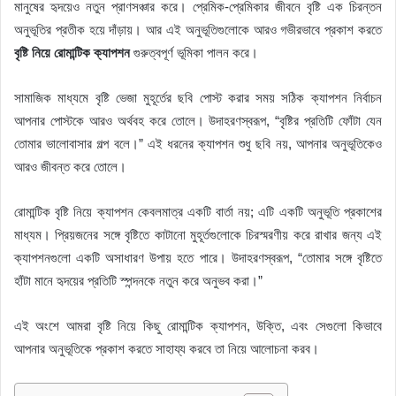
e
মানুষের হৃদয়েও নতুন প্রাণসঞ্চার করে। প্রেমিক-প্রেমিকার জীবনে বৃষ্টি এক চিরন্তন
o
s
p
n
n
g
অনুভূতির প্রতীক হয়ে দাঁড়ায়। আর এই অনুভূতিগুলোকে আরও গভীরভাবে প্রকাশ করতে
o
p
k
er
বৃষ্টি নিয়ে রোমান্টিক ক্যাপশন
গুরুত্বপূর্ণ ভূমিকা পালন করে।
k
সামাজিক মাধ্যমে বৃষ্টি ভেজা মুহূর্তের ছবি পোস্ট করার সময় সঠিক ক্যাপশন নির্বাচন
আপনার পোস্টকে আরও অর্থবহ করে তোলে। উদাহরণস্বরূপ, “বৃষ্টির প্রতিটি ফোঁটা যেন
তোমার ভালোবাসার গল্প বলে।” এই ধরনের ক্যাপশন শুধু ছবি নয়, আপনার অনুভূতিকেও
আরও জীবন্ত করে তোলে।
রোমান্টিক বৃষ্টি নিয়ে ক্যাপশন কেবলমাত্র একটি বার্তা নয়; এটি একটি অনুভূতি প্রকাশের
মাধ্যম। প্রিয়জনের সঙ্গে বৃষ্টিতে কাটানো মুহূর্তগুলোকে চিরস্মরণীয় করে রাখার জন্য এই
ক্যাপশনগুলো একটি অসাধারণ উপায় হতে পারে। উদাহরণস্বরূপ, “তোমার সঙ্গে বৃষ্টিতে
হাঁটা মানে হৃদয়ের প্রতিটি স্পন্দনকে নতুন করে অনুভব করা।”
এই অংশে আমরা বৃষ্টি নিয়ে কিছু রোমান্টিক ক্যাপশন, উক্তি, এবং সেগুলো কিভাবে
আপনার অনুভূতিকে প্রকাশ করতে সাহায্য করবে তা নিয়ে আলোচনা করব।