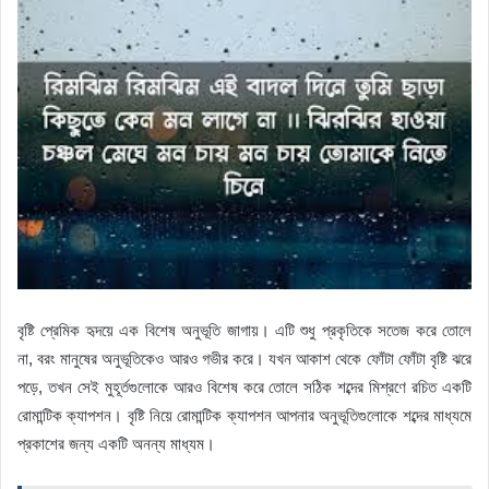
বৃষ্টি প্রেমিক হৃদয়ে এক বিশেষ অনুভূতি জাগায়। এটি শুধু প্রকৃতিকে সতেজ করে তোলে
না, বরং মানুষের অনুভূতিকেও আরও গভীর করে। যখন আকাশ থেকে ফোঁটা ফোঁটা বৃষ্টি ঝরে
পড়ে, তখন সেই মুহূর্তগুলোকে আরও বিশেষ করে তোলে সঠিক শব্দের মিশ্রণে রচিত একটি
রোমান্টিক ক্যাপশন। বৃষ্টি নিয়ে রোমান্টিক ক্যাপশন আপনার অনুভূতিগুলোকে শব্দের মাধ্যমে
প্রকাশের জন্য একটি অনন্য মাধ্যম।