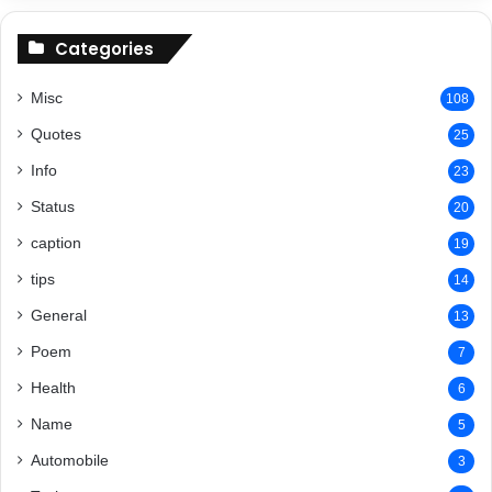
Categories
Misc
108
Quotes
25
Info
23
Status
20
caption
19
tips
14
General
13
Poem
7
Health
6
Name
5
Automobile
3