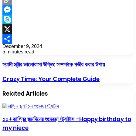
Copy
Link
Messenger
Skype
X
December 9, 2024
Share
5 minutes read
Facebook
Twitter
LinkedIn
Tumblr
Pinterest
Reddit
Facebook
Twitter
LinkedIn
Tumblr
Pinterest
Reddit
Share
Print
via
স্বামী স্ত্রীর ভালোবাসা উক্তি: সম্পর্ককে গভীর করার উপায়
Email
Crazy Time: Your Complete Guide
Related Articles
৫০+ভাগ্নির জন্মদিনের শুভেচ্ছা স্ট্যাটাস –Happy birthday to
my niece