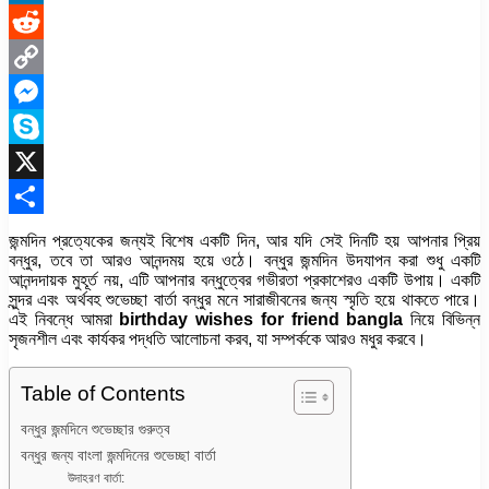
LinkedIn
Reddit
Copy
Link
Messenger
Skype
X
Share
জন্মদিন প্রত্যেকের জন্যই বিশেষ একটি দিন, আর যদি সেই দিনটি হয় আপনার প্রিয়
বন্ধুর, তবে তা আরও আনন্দময় হয়ে ওঠে। বন্ধুর জন্মদিন উদযাপন করা শুধু একটি
আনন্দদায়ক মুহূর্ত নয়, এটি আপনার বন্ধুত্বের গভীরতা প্রকাশেরও একটি উপায়। একটি
সুন্দর এবং অর্থবহ শুভেচ্ছা বার্তা বন্ধুর মনে সারাজীবনের জন্য স্মৃতি হয়ে থাকতে পারে।
এই নিবন্ধে আমরা
birthday wishes for friend bangla
নিয়ে বিভিন্ন
সৃজনশীল এবং কার্যকর পদ্ধতি আলোচনা করব, যা সম্পর্ককে আরও মধুর করবে।
Table of Contents
বন্ধুর জন্মদিনে শুভেচ্ছার গুরুত্ব
বন্ধুর জন্য বাংলা জন্মদিনের শুভেচ্ছা বার্তা
উদাহরণ বার্তা: