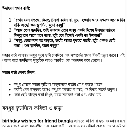
উদাহরণ মজার বার্তা:
“তোর বয়স বাড়ছে, কিন্তু চিন্তা করিস না, বুড়ো হওয়ার জন্য এখনও অনেক দিন
বাকি আছে! শুভ জন্মদিন, বুড়ো বন্ধু!”
“আজ তোর জন্মদিন, তাই ভাবলাম তোর জন্য একটা বিশেষ উপহার পাঠাবো।
কিন্তু তার আগে মনে হলো, তুই তো নিজেই একটা বড় উপহার!”
“বন্ধু, তোর বয়স যত বাড়ছে, ততই আমরা বুঝতে পারছি, তুই এখনও ছোট
বাচ্চা। শুভ জন্মদিন, বাচ্চা বন্ধু!”
মজার বার্তা আপনার বন্ধুর মুখে হাসি ফোটাবে এবং সম্পর্কের মজার দিকটি তুলে ধরবে। এই
ধরনের বার্তা জন্মদিনের মুহূর্তকে আরও স্মরণীয় এবং আনন্দময় করে তোলে।
মজার বার্তা লেখার টিপস:
বন্ধুর কোনো মজার স্মৃতি বা অভ্যাসকে বার্তায় যোগ করতে পারেন।
বার্তাটি যেন হাস্যকর হলেও বন্ধুকে আঘাত না করে, সে বিষয়ে সতর্ক থাকুন।
ছোট ছোট বাক্যে বার্তা লিখুন, যাতে সহজেই পড়া এবং বোঝা যায়।
বন্ধুর জন্মদিনে কবিতা ও ছড়া
birthday wishes for friend bangla
জানাতে কবিতা বা ছড়া ব্যবহার করলে
তা হয়ে ওঠে আরও সৃজনশীল এবং হৃদয়স্পর্শী। বাংলা ভাষার সৌন্দর্য এবং ছন্দময়তা কবিতা