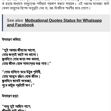
বা ছড়ার মাধ্যমে বন্ধুত্বের গভীরতা প্রকাশ করতে সহায়ক। এই ধরনের শুভেচ্ছা বার্তা
কেবল বন্ধুদের বিশেষ অনুভূতি দেয় না, বরং দিনটিকে স্মরণীয় করে তোলে।
See also
Motivational Quotes Status for Whatsapp
and Facebook
উদাহরণ কবিতা:
“তুই আমার জীবনের আলো,
তোর জন্যই কাটে সব কালো।
জন্মদিনে তোর জন্য শুভ কামনা,
তোর জীবন হোক সাফল্যের ভরা গানা।”
“তোর হাসিতে ভরে উঠুক পৃথিবী,
তোর আনন্দে রঙিন হোক জীবন।
জন্মদিনে জানাই শুভেচ্ছা,
সুখে কাটুক প্রতিটি ক্ষণ।”
উদাহরণ ছড়া:
“বন্ধু তুই আছিস পাশে,
জীবনটা তাই রঙিন।