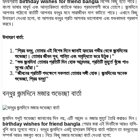
হৃদয়গ্রাহী
birthday wishes for friend bangla
বিশেষ কিছু হতে পারে।
বাংলা ভাষার মাধুর্য এবং আন্তরিকতা বার্তাকে আরও প্রভাবশালী করে তোলে। জন্মদিনে
আপনার পাঠানো বার্তাটি আপনার বন্ধুর মনে সারাজীবন দাগ কাটতে পারে। এখানে কিছু
উদাহরণ দেওয়া হলো, যা আপনার বন্ধুর প্রতি আপনার ভালোবাসা এবং শুভকামনা প্রকাশ
করবে।
উদাহরণ বার্তা:
“প্রিয় বন্ধু, তোমার এই বিশেষ দিনে জানাই হৃদয়ের গভীর থেকে জন্মদিনের
শুভেচ্ছা। তোমার জীবন সুখ, শান্তি এবং সমৃদ্ধিতে ভরে উঠুক।”
“শুভ জন্মদিন! তোমার প্রতিটি দিন হোক আনন্দময়, প্রতিটি মুহূর্তে খুঁজে পাও
সুখের ছোঁয়া।”
“জীবনের প্রতিটি পদক্ষেপে সফলতা তোমার সঙ্গী হোক। জন্মদিনের অনেক
শুভেচ্ছা, প্রিয় বন্ধু!”
বন্ধুর জন্মদিনে মজার শুভেচ্ছা বার্তা
জন্মদিন শুধুই শুভেচ্ছা জানানোর দিন নয়, এটি আনন্দ ও মজার মুহূর্ত তৈরি করারও দিন।
birthday wishes for friend bangla
শেয়ার করা এই দিনটিকে আরও হাসি-
খুশি করে তুলতে পারে। বন্ধুর জন্মদিনে একটু হাস্যরস মিশিয়ে বার্তা পাঠালে তা বন্ধুত্বের
সম্পর্ক আরও মজবুত করে। নিচে কিছু মজার শুভেচ্ছা বার্তা দেওয়া হলো: