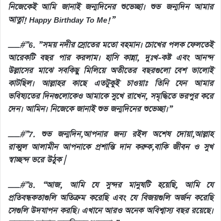
নিজেকেই আমি জানাই জন্মদিনের শুভেচ্ছা। শুভ জন্মদিন আমার
আত্না! Happy Birthday To Me!”
__#”6. ”সময় নদীর স্রোতের মতো বহমান। চোখের পলক ফেলতেই
আরেকটি বছর পার করলাম। হাসি কান্না, দুঃখ-কষ্ট এবং আনন্দ
উল্লাসের মাঝে সবকিছু মিলিয়ে অতীতের বছরগুলো বেশ ভালোই
কাটছিল। আল্লাহর কাছে এতটুকুই চাওয়াঃ তিনি যেন আমার
ভবিষ্যতের দিনগুলোকেও আমাকে সুখে রাখেন, সমৃদ্ধিতে ভরপুর করে
দেন। আমিন। নিজেকে জানাই শুভ জন্মদিনের শুভেচ্ছা।”
__#”7. শুভ জন্মদিন,আপনার জন্য রইল অশেষ দোয়া,আল্লাহ
রাব্বুল আলামীন আপনাকে প্রশান্তি দান করুক,বাকি জীবন ও সুখ
স্বাচ্ছন্দ ভরে উঠুক |
__#”8. “আজ, আমি যে সুন্দর মানুষটি হয়েছি, আমি যে
প্রতিবন্ধকতাগুলি অতিক্রম করেছি এবং যে বিজয়গুলি অর্জন করেছি
সেগুলি উদযাপন করছি। এখানে আরও অনেক অবিশ্বাস্য বছর রয়েছে।