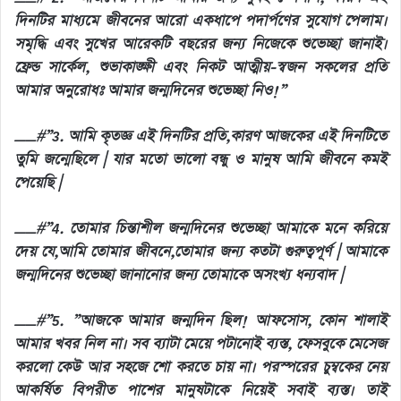
দিনটির মাধ্যমে জীবনের আরো একধাপে পদার্পণের সুযোগ পেলাম।
সমৃদ্ধি এবং সুখের আরেকটি বছরের জন্য নিজেকে শুভেচ্ছা জানাই।
ফ্রেন্ড সার্কেল, শুভাকাঙ্ক্ষী এবং নিকট আত্মীয়-স্বজন সকলের প্রতি
আমার অনুরোধঃ আমার জন্মদিনের শুভেচ্ছা নিও!”
__#”3. আমি কৃতজ্ঞ এই দিনটির প্রতি,কারণ আজকের এই দিনটিতে
তুমি জন্মেছিলে | যার মতো ভালো বন্ধু ও মানুষ আমি জীবনে কমই
পেয়েছি |
__#”4. তোমার চিন্তাশীল জন্মদিনের শুভেচ্ছা আমাকে মনে করিয়ে
দেয় যে,আমি তোমার জীবনে,তোমার জন্য কতটা গুরুত্বপূর্ণ | আমাকে
জন্মদিনের শুভেচ্ছা জানানোর জন্য তোমাকে অসংখ্য ধন্যবাদ |
__#”5. ”আজকে আমার জন্মদিন ছিল! আফসোস, কোন শালাই
আমার খবর নিল না। সব ব্যাটা মেয়ে পটানোই ব্যস্ত, ফেসবুকে মেসেজ
করলো কেউ আর সহজে শো করতে চায় না। পরস্পরের চুম্বকের নেয়
আকর্ষিত বিপরীত পাশের মানুষটাকে নিয়েই সবাই ব্যস্ত। তাই