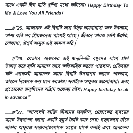
সাথে একটি দিন হাসি খুশির মধ্যে কাটানো। Happy Birthday To
Me & Love You All Friends!
__#”25. আজকের এই দিনটি ভরে উঠুক ভালোবাসা আর উৎসাহে,
আশা করি সব প্রিয়জনেরা পাশেই আছে | জীবনে আরও বেশি উন্নতি,
সৌভাগ্য, ঐশ্বর্য আসুক এই কামনা করি |
__#”26. যেভাবে আজকের এই জন্মদিনটি বন্ধুদের সাথে প্রাণ
উজাড় করে হাসি আনন্দে ভাবে অতিবাহিত করতে পারলাম। প্রতিবছর
যদি এরকমই আনন্দের মাঝে দিনটি উদযাপন করতে পারতাম,
তাহলে নিজেকে ধন্য মনে করতাম। সবাইকে অফুরন্ত ভালোবাসা। এবং
প্রত্যেকের জন্মদিনের অগ্রিম শুভেচ্ছা রইল। Happy birthday to all
in advance”
__#”27. “আসলেই ব্যক্তি জীবনের জন্মদিন, প্রত্যেকের হৃদয়ের
মাঝে উদযাপন করার একটি মুহূর্ত তৈরি করে দেয়। নতুনভাবে বেঁচে
থাকার অফুরন্ত সম্ভাবনাগুলোকে স্বপ্নের মাঝে বলছি এবং আনন্দের