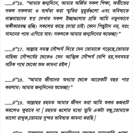
__#”16. “আমার জন্মদিনে, আমার অর্জিত সকল শিক্ষা, অতীতের
সকল সফলতা ও ব্যর্থতা ভরা স্মৃতির মুহূর্তগুলো এবং ভবিষ্যতে
বাস্তবায়নের স্বপ্ন দেখার সকল ইচ্ছাগুলোর প্রতি আমি নতুনভাবে
অঙ্গীকারবদ্ধ হচ্ছি। সকলের কাছে দোয়া চাই। কোন পিছুটান নয়, বরং
সামনের পথে এগিয়ে যাব। সকলকে আমার জন্মদিনের শুভেচ্ছা!”
__#”17. আল্লাহ সমস্ত সৌন্দর্য দিয়ে যেন তোমাকে গড়েছে,তোমার
বাহিক্য সৌন্দর্যের থেকেও যেন আত্মিক সৌন্দর্য বেশি হয়,সবসময়
সঠিক পথে থেকো শুভ কামনা রইল |
__#”18. “আমার জীবনের অধ্যায় থেকে আরেকটি বছর পার
করলাম। আমার জন্মদিনের শুভেচ্ছা!”
__#”19. আল্লাহর রহমত আমার জীবন ভরা আমি শুকর গুজরাট
করলেও ফুরাবে না | রহমত গুলোর মধ্যে তুমি একটা বন্ধু,তোমাকে
ভালো রাখুক,তোমার সুন্দর ভবিষ্যত কামনা করছি |