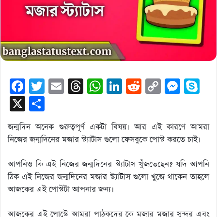
F
T
E
T
W
Li
R
C
M
S
a
wi
m
hr
h
n
e
o
e
ky
X
S
c
tt
ail
e
at
k
d
p
ss
p
h
e
er
a
s
e
di
y
e
e
জন্মদিন অনেক গুরুত্বপূর্ণ একটা বিষয়। আর এই কারণে আমরা
ar
নিজের জন্মদিনের মজার স্ট্যাটাস গুলো ফেসবুকে পোস্ট করতে চাই।
b
d
A
dI
t
Li
n
e
o
s
p
n
n
g
আপনিও কি এই নিজের জন্মদিনের স্ট্যাটাস খুঁজতেছেন? যদি আপনি
o
p
k
er
ঠিক এই নিজের জন্মদিনের মজার স্ট্যাটাস গুলো খুজে থাকেন তাহলে
k
আজকের এই পোস্টটা আপনার জন্য।
আজকের এই পোস্টে আমরা পাঠকদের কে মজার মজার সুন্দর এবং