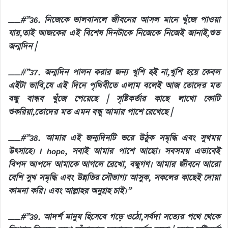
__#”36. নিজেকে ভালবাসলে জীবনের আসল মানে খুঁজে পাওয়া
যায়,তাই আজকের এই বিশেষ দিনটাকে নিজেকে নিজেই জানাই,শুভ
জন্মদিন |
__#”37. জন্মদিন পালন করার জন্য খুশি হই না,খুশি হয়ে কেবল
এইটা ভাবি,যে এই দিনে পৃথিবীতে এলাম বলেই আজ তোদের মত
বন্ধু বান্ধব খুঁজে পেয়েছে | সৃষ্টিকর্তার কাছে লাখো কোটি
শুকরিয়া,তোদের মত এমন বন্ধু আমার পাশে রেখেছে |
__#”38. আমার এই জন্মদিনটি ভরে উঠুক সমৃদ্ধি এবং সুখময়
উৎসাহে। I hope, সবাই আমার পাশে আছো। সবসময় এভাবেই
বিপদ আপদে আমাকে আগলে রেখো, বন্ধুগণ। আমার জীবনে আরো
বেশি সুখ সমৃদ্ধি এবং উন্নতির সৌভাগ্য আসুক, সকলের কাছেই দোয়া
কামনা করি। এবং আল্লাহর অনুগ্রহ চাই।”
__#”39. আদর্শ মানুষ হিসেবে গড়ে ওঠো,সর্বদা সত্যের পথে থেকে