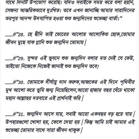
সাথে দিনটি উপভোগ করেছি। যদিও সবাইকে সময় করে বলা হয়নি,
সেজন্য আন্তরিকভাবে দুঃখিত। তবে এখন জানাচ্ছি আমার সারাদিনের
ভরপুর আনন্দ উদযাপিত হওয়া শুভ জন্মদিনের শুভেচ্ছা বার্তা।”
__#”28. হে দ্বীনি ভাই ভোরের আলোয় আলোকিত হোক,তোমার
জীবন মুছে যাক গ্লানি শুভ জন্মদিন তোমায় |
__#”29. সুন্দর এই ভুবনে শুভ জন্মদিন বলার মত নেই যে কেউ,
তাইতো নিজেকে নিজেই জানাই শুভ জন্মদিন তবে!
__#”30. তোমাকে দীর্ঘায়ু দান করুক,আজকের এই দিনে পৃথিবীর
মুখ আলো করে তুমি জন্ম নিয়েছিলেন,আরো হাজার বছর বেঁচে থাকো
মহান আল্লাহর দরবারে এই প্রার্থনাই করি |
__#”31. জন্মদিন আসে যায়, সবাই আরো একবছর বড় হয়ে যায় |
উপহারগুলো খোলা হয়, ফেলে দেয়া হয় | কিন্তু আমি চাই আমার এই
শুভেচ্ছা তোমার সাথে সারা জীবন থাকুক |