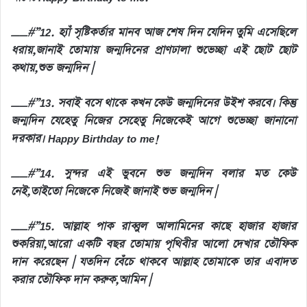
__#”12. হ্যাঁ সৃষ্টিকর্তার মানব আজ শেষ দিন যেদিন তুমি এসেছিলে
ধরায়,জানাই তোমায় জন্মদিনের প্রাণঢালা শুভেচ্ছা এই ছোট ছোট
কথায়,শুভ জন্মদিন |
__#”13. সবাই বসে থাকে কখন কেউ জন্মদিনের উইশ করবে। কিন্তু
জন্মদিন যেহেতু নিজের সেহেতু নিজেকেই আগে শুভেচ্ছা জানানো
দরকার। Happy Birthday to me!
__#”14. সুন্দর এই ভুবনে শুভ জন্মদিন বলার মত কেউ
নেই,তাইতো নিজেকে নিজেই জানাই শুভ জন্মদিন |
__#”15. আল্লাহ পাক রাব্বুল আলামিনের কাছে হাজার হাজার
শুকরিয়া,আরো একটি বছর তোমায় পৃথিবীর আলো দেখার তৌফিক
দান করেছেন | যতদিন বেঁচে থাকবে আল্লাহ তোমাকে তার এবাদত
করার তৌফিক দান করুক,আমিন |