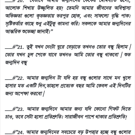
__#”20. “যেভাবে আমার জন্মদিনের কেকের মোমবাতি গুলো,
আলোক শিখায় উজ্জ্বলিত হয়! তেমনি আমার জীবনের অবিশ্বাস্য
অভিজ্ঞতা গুলো কৃতজ্ঞতায় ভরপুর হোক, এবং সাফল্যে বৃদ্ধি পাক।
সৃষ্টিকর্তার কাছে শুধু এইটুকু কামনা করি। সকলকে আমার জন্মদিনের
আন্তরিক শুভেচ্ছা জানাই।”
__#”21. তুই যখন নেংটা ঘুরে বেড়াতে তখনও তোর বন্ধু ছিলাম |
তোর যখন চুল পেকে যাবে তখনও আমি তোর বন্ধু থাকবো | শুভ
জন্মদিন বন্ধু
__#”22. আমার জন্মদিন টা যদি হয় বন্ধু গুলোর সাথে মন খুলে
হাসার মত একটি দিন,তাহলে প্রত্যেক বছর আমি কেবল এই দিনটির
জন্য অপেক্ষা করবো |
__#”23. আমার জন্মদিনে আমার জন্য যদি কোনো গিফট দিতে
চাও, তবে সেটা হলো প্রতিশ্রুতি। সারাজীবন পাশে থাকার প্রতিশ্রুতি!
__#”24. আমার জন্মদিনের সবচেয়ে বড় উপহার হচ্ছে বন্ধু গুলোর