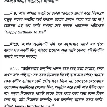
সকলকে আমার জন্মদিনের শুভেচ্ছা!”
__#”9. আজ আমার জন্মদিনে তোরা আবারও প্রমাণ করে দিলে,যে
বন্ধুত্ব নামের শব্দটির অর্থ কখনো ভাষায় প্রকাশ করার মত হয় না |
তোদের এই ঋণ আমি কখনো শেষ করতে পারবোনা পরিশেষে
“Happy Birthday To Me”
__#”10. আমার জন্মদিনটা যদি হয় বন্ধুগুলোর সাথে মন খুলে
হাসার মত একটি দিন, তাহলে প্রত্যেক বছর আমি কেবল এই দিনটির
জন্যই অপেক্ষা করবো!
__#”11. ”ছোটবেলায় জন্মদিন পালন করে যেই মজা পেতাম, সেটা
এখন আর পাই না। সব সময় নিজেকে নিয়েই ব্যস্ত হয়ে গেছে! আমার
কেক কাটার ব্যাপারে কেউ খোঁজ খবর নিচ্ছে না। ফেসবুকে মেসেঞ্জারে
কয়েকজন জন্মদিনের মেসেজ দিল, অনুষ্ঠান করে কেউ আর উইশ করে
না। বন্ধুরা নিজেদের পকেট থেকে টাকা খরচ করে আর কেক কিনে
দেয় না! তাই নিজেকে জানাচ্ছিঃ শুভ জন্মদিন আমার অধম আমি।
মানেঃ Happy Birthday to me.”