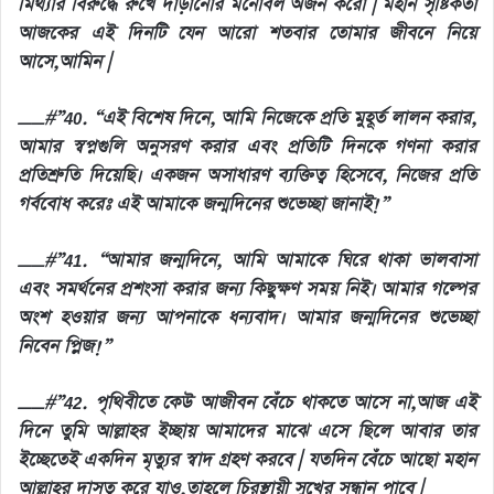
মিথ্যার বিরুদ্ধে রুখে দাঁড়ানোর মনোবল অর্জন করো | মহান সৃষ্টিকর্তা
আজকের এই দিনটি যেন আরো শতবার তোমার জীবনে নিয়ে
আসে,আমিন |
__#”40. “এই বিশেষ দিনে, আমি নিজেকে প্রতি মুহূর্ত লালন করার,
আমার স্বপ্নগুলি অনুসরণ করার এবং প্রতিটি দিনকে গণনা করার
প্রতিশ্রুতি দিয়েছি। একজন অসাধারণ ব্যক্তিত্ব হিসেবে, নিজের প্রতি
গর্ববোধ করেঃ এই আমাকে জন্মদিনের শুভেচ্ছা জানাই!”
__#”41. “আমার জন্মদিনে, আমি আমাকে ঘিরে থাকা ভালবাসা
এবং সমর্থনের প্রশংসা করার জন্য কিছুক্ষণ সময় নিই। আমার গল্পের
অংশ হওয়ার জন্য আপনাকে ধন্যবাদ। আমার জন্মদিনের শুভেচ্ছা
নিবেন প্লিজ!”
__#”42. পৃথিবীতে কেউ আজীবন বেঁচে থাকতে আসে না,আজ এই
দিনে তুমি আল্লাহর ইচ্ছায় আমাদের মাঝে এসে ছিলে আবার তার
ইচ্ছেতেই একদিন মৃত্যুর স্বাদ গ্রহণ করবে | যতদিন বেঁচে আছো মহান
আল্লাহর দাসত্ব করে যাও,তাহলে চিরস্থায়ী সুখের সন্ধান পাবে |