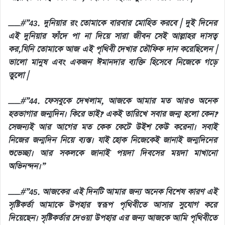
__#”43. দুনিয়ার রং তোমাকে বারবার মোহিত করবে | দুই দিনের
এই দুনিয়ার ফাঁদে পা না দিয়ে সারা জীবন সেই আল্লাহর দাসত্ব
কর,যিনি তোমাকে আজ এই পৃথিবী দেখার তৌফিক দান করেছিলেন |
ভালো মানুষ এবং একজন ঈমানদার ব্যক্তি হিসেবে নিজেকে গড়ে
তুলো |
__#”44. ফেসবুকে দেখলাম, আজকে আমার মত আরও অনেক
হতভাগার জন্মদিন। কিরে ভাই? একই তারিখে সবার জন্ম হলো কেন?
সেজন্যই আর আগের মত কেক কেটে উইশ কেউ করেনা। সবাই
নিজের জন্মদিন নিয়ে ব্যস্ত। যাই হোক নিজেকেই জানাই জন্মদিনের
শুভেচ্ছা। আর সকলকে জানাই পয়দা দিবসের ময়দা মাখানো
অভিনন্দন।”
__#”45. আজকের এই দিনটি আমার জন্য অনেক বিশেষ কারণ এই
সৃষ্টিকর্তা আমাকে উপহার স্বরূপ পৃথিবীতে আসার সুযোগ করে
দিয়েছেন। সৃষ্টিকর্তার দেওয়া উপহার এর জন্য আজকে আমি পৃথিবীতে