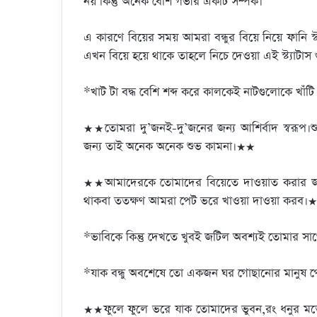
নয় কিন্তু অনেক বেশি গভীর একটি সম্পর্ক।
এ কারণে বিয়ের সময় আমরা বন্ধুর বিয়ে নিয়ে ফান
এখন বিয়ে হয়ে থাকে তাহলে নিচে দেওয়া এই স্ট্যা
*খাট টা বদ্ধ বেশি শব্দ করে কালকেই নাটগুলোকে খাঁট
★★তোমরা দু’জনই-দু’জনের জন্য আশির্বাদ স্বরূপ।শ
জন্য তাই অনেক অনেক শুভ কামনা।★★
★★আমাদেরকে তোমাদের বিয়েতে দাওয়াত করার জন্য অ
থাকবা ততক্ষণ আমরা পেট ভরে খাওয়া দাওয়া করব।
*ভাবিকে কিন্তু দেখতে খুবই জটিল অবশ্যই তোমার সা
*যাক বন্ধু অবশেষে তো একজন ঘর গোছানোর মানুষ পে
★★ফুলে ফুলে ভরে যাক তোমাদের ভুবন,রং ধনুর মতো 