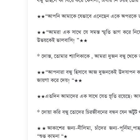
বন্ধু তাহলে কী বিয়ে করে ফেললা, এবার নিশ্চয়ই তো
★★“আপনি আমাকে যেভাবে এনেছেন একে অপরকে ততটা স
★★“আমরা এক সাথে যে সমস্ত স্মৃতি ভাগ করে নিয়েছ
উভয়কেই ভালবাসি! ”★★
* দোস্ত, তোমার শ্যালিকাকে , আমরা দুজন বন্ধু থেকে
★★“আপনারা বন্ধু হিসাবে আজ দুজনকেই উদযাপন করল
জায়গা করে দেয়! “★★
★★এতদিন আমাদের এক সাথে যেত স্নৃতি রয়েছে। আজক
* দোয়া করি বন্ধু তোদের চিরজীবনের বন্ধন যেন অটুট 
★★আকাশের জন্য-নীলিমা, চাঁদের জন্য-পূর্নিমা,পা
“শুভ কামনা “★