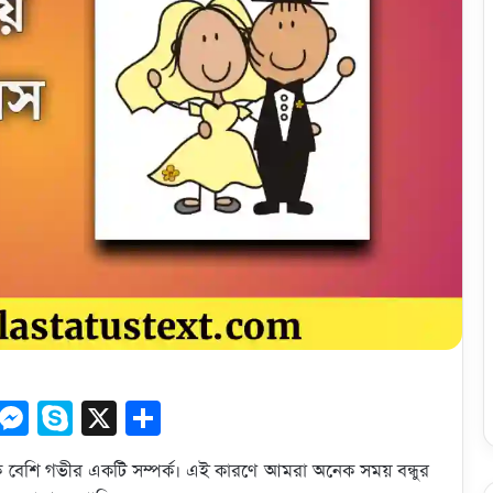
C
M
S
X
S
o
e
ky
h
বথেকে বেশি গভীর একটি সম্পর্ক। এই কারণে আমরা অনেক সময় বন্ধুর
p
ss
p
ar