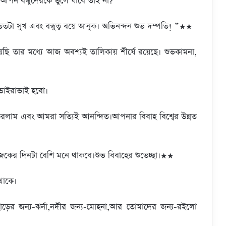
র আপন বন্ধুদেরকে ভুলে যাবে তাই না?
ুখ এবং বন্ধুত্ব বয়ে আনুক। অভিনন্দন শুভ দম্পতি! ”★★
ি তার মধ্যে আজ অবশ্যই তালিকায় শীর্ষে রয়েছে। শুভকামনা,
 ভাইরাভাই হবো।
াম এবং আমরা সত্যিই আনন্দিত।আপনার বিবাহ বিশ্বের উন্নত
ের দিনটা বেশি মনে থাকবে।শুভ বিবাহের শুভেচ্ছা।★★
থাকে।
হাড়ের জন্য-ঝর্না,নদীর জন্য-মোহনা,আর তোমাদের জন্য-রইলো