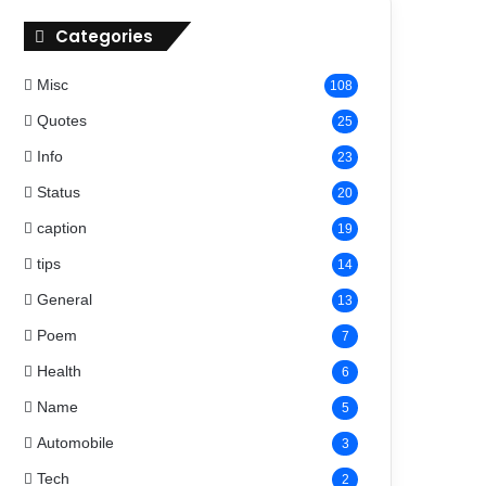
Categories
Misc
108
Quotes
25
Info
23
Status
20
caption
19
tips
14
General
13
Poem
7
Health
6
Name
5
Automobile
3
Tech
2