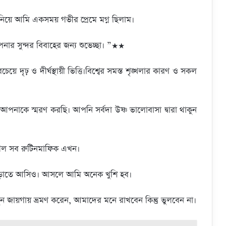
নিয়ে আমি একসময় গভীর প্রেমে মগ্ন ছিলাম।
পনার সুন্দর বিবাহের জন্য শুভেচ্ছা। ”★★
েয়ে দৃঢ় ও দীর্ঘস্থায়ী ভিত্তি।বিশ্বের সমস্ত শৃঙ্খলার কারণ ও সকল
আপনাকে স্মরণ করছি। আপনি সর্বদা উষ্ণ ভালোবাসা দ্বারা থাকুন
 গেল সব রুটিনমাফিক এখন।
ে বেড়াতে আসিও। আসলে আমি অনেক খুশি হব।
ুন জায়গায় ভ্রমণ করেন, আমাদের মনে রাখবেন কিন্তু ভুলবেন না।