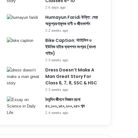
Classes 6- 10
6 days ago
Humayun Faridi উক্তি: সেরা
অনুপ্রেরণামূলক বাণী ও জীবনদর্শন
2 weeks ago
Bike Caption: স্টাইলিশ ও
ইউনিক বাইক ক্যাপশন সংগ্রহ (বাংলা
গাইড)
3 weeks ago
Dress Doesn’t Make A
Man Great Story For
Class 6, 7, 8, SSC & HSC
3 weeks ago
দৈনন্দিন জীবনে বিজ্ঞান রচনা
৫০,১০০,১৫০,২০০,২৫০ শব্দ
4 weeks ago